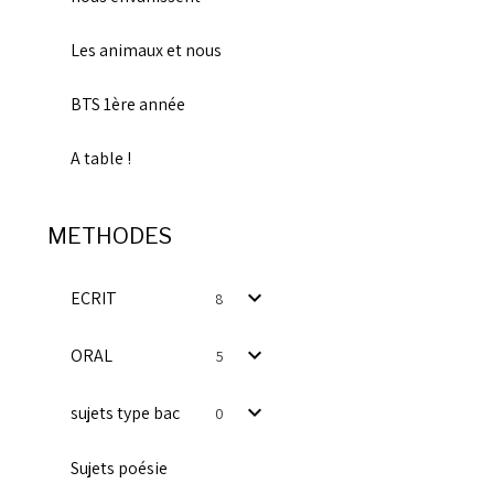
Les animaux et nous
BTS 1ère année
A table !
METHODES
ECRIT
8
ORAL
5
sujets type bac
0
Sujets poésie