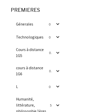
PREMIERES
Génerales
0
Technologiques
0
Cours à distance
0
1G5
cours à distance
0
1G6
L
0
Humanité,
littérature,
5
philosophie 1ères