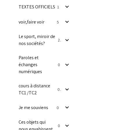
TEXTES OFFICIELS
1
voir,faire voir
5
Le sport, miroir de
2
nos sociétés?
Paroles et
échanges
0
numériques
cours à distance
0
TC1 /TC2
Je me souviens
0
Ces objets qui
0
nous envahissent